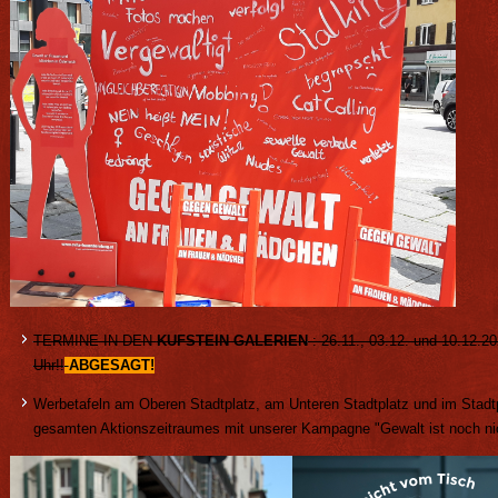
TERMINE IN DEN
KUFSTEIN GALERIEN
: 26.11., 03.12. und 10.12.20
Uhr!!
ABGESAGT!
Werbetafeln am Oberen Stadtplatz, am Unteren Stadtplatz und im Stadt
gesamten Aktionszeitraumes mit unserer Kampagne "Gewalt ist noch nic