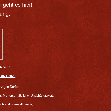
m
geht es hier!
ung.
N WIR:
/INT 2020)
nzigen Dörfern –
ung, Mutterschaft, Ehe, Unabhängigkeit,
tional überwältigende,