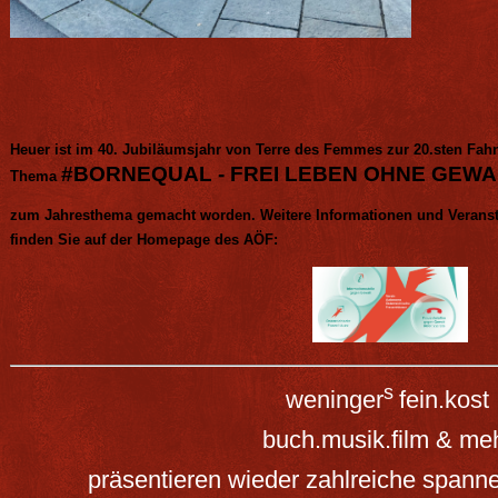
Heuer ist im 40. Jubiläumsjahr von Terre des Femmes zur 20.sten Fah
#BORNEQUAL - FREI LEBEN OHNE GEWA
Thema
zum Jahresthema gemacht worden.
Weitere Informationen und Verans
finden Sie auf der Homepage des AÖF:
s
weninger
fein.kost
buch.musik.film & me
präsentieren wieder zahlreiche span