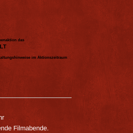
nenaktion das
LT
taltungshinweise im Aktionszeitraum
hr
nende Filmabende.