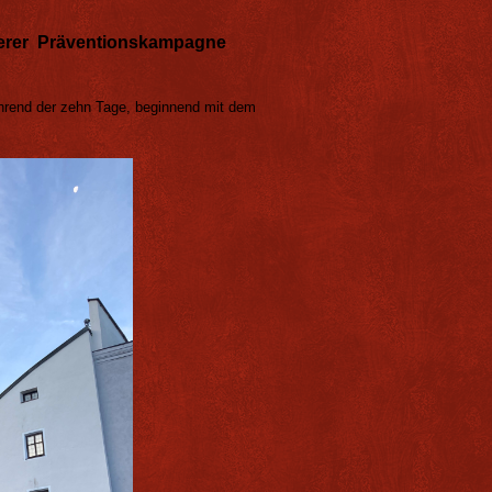
serer Präventionskampagne
rend der zehn Tage, beginnend mit dem