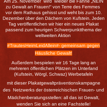
Am 25. November wird wieder die Fahne „NEIN
zu Gewalt an Frauen!“ von Terre des Femmes
vor dem Rathaus gehisst und weht bis zum 10.
Dezember über den Dächern von Kufstein. Jeden
Tag veröffentlichen wir hier ein neues Plakat
passend zum heurigen Schwerpunktthema der
weltweiten Aktion
#TrautesHeimLeidAllein#- gemeinsam gegen
Häusliche Gewalt!
Außerdem bespielen wir 16 Tage lang an
mehreren öffentlichen Plätzen im Unterland
(Kufstein, Wörgl, Schwaz) Werbetafeln
mit dieser Plakatgewaltpräventionskampagne
des
Netzwerks der österreichischen Frauen- und
Mädchen
beratungsstellen: all das ist Gewalt,
wenden Sie sich an eine Fachstelle!