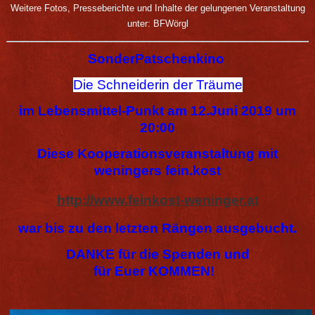
Weitere Fotos, Presseberichte und Inhalte der gelungenen Veranstaltung
unter:
BFWörgl
SonderPatschenkino
Die Schneiderin der Träume
im Lebensmittel-Punkt am 12.Juni 2019 um
20:00
Diese Kooperationsveranstaltung mit
weningers fein.kost
http://www.feinkost-weninger.at
war bis zu den letzten Rängen ausgebucht.
DANKE für die Spenden und
für Euer KOMMEN!