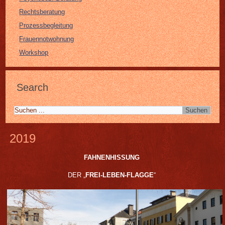
Rechtsberatung
Prozessbegleitung
Frauennotwohnung
Workshop
Search
2019
FAHNENHISSUNG
DER „
FREI-LEBEN-FLAGGE
“