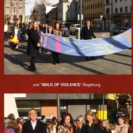
und "
WALK OF VIOLENCE
"-Begehung