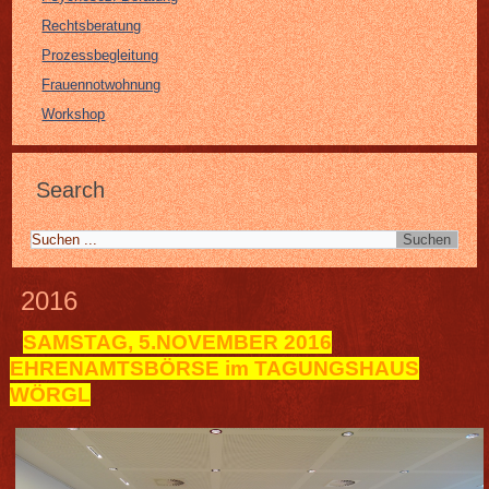
Rechtsberatung
Prozessbegleitung
Frauennotwohnung
Workshop
Search
2016
SAMSTAG, 5.NOVEMBER 2016
EHRENAMTSBÖRSE im TAGUNGSHAUS
WÖRGL